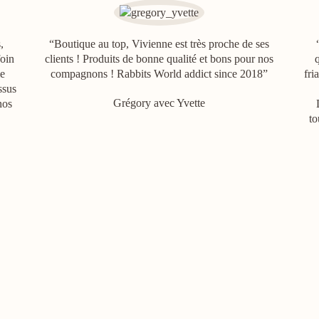
,
“Boutique au top, Vivienne est très proche de ses
foin
clients ! Produits de bonne qualité et bons pour nos
q
me
compagnons ! Rabbits World addict since 2018”
fri
ssus
Grégory avec Yvette
nos
to