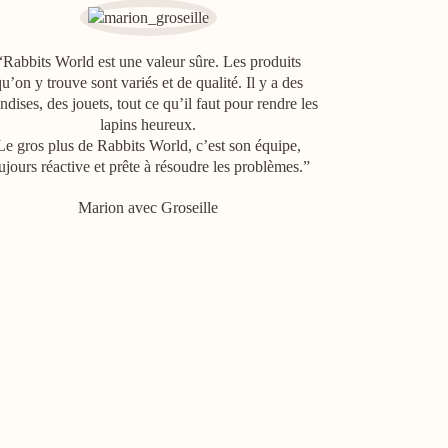
“Rabbits World est une valeur sûre. Les produits
u’on y trouve sont variés et de qualité. Il y a des
andises, des jouets, tout ce qu’il faut pour rendre les
lapins heureux.
Le gros plus de Rabbits World, c’est son équipe,
ujours réactive et prête à résoudre les problèmes.”
Marion avec Groseille
“Belle boutiq
produits pour n
son bonheur en 
À l’écoute,
interrogatio
néc