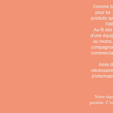
Comme bea
pour lui
produits s
l’i
Au fil de
d’une équi
au moins, 
compagnons
commercial
Amis de
nécessaire
d’informat
Notre équ
passion. C’e