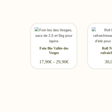
Foin Bio Vallée des
Roll N
Vosges
rafraic
17,90
€
–
29,90
€
Price range: 17,90€ th
30,