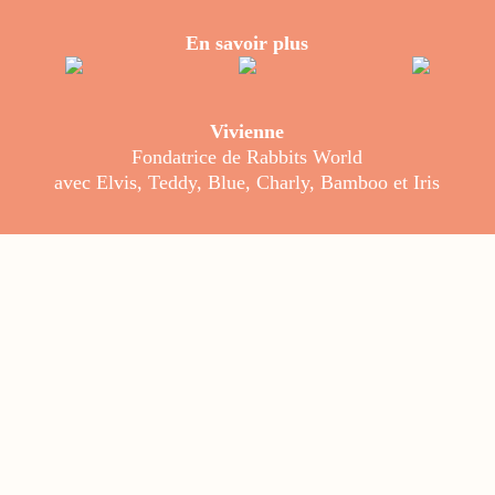
En savoir plus
Vivienne
Fondatrice de Rabbits World
avec Elvis, Teddy, Blue, Charly, Bamboo et Iris