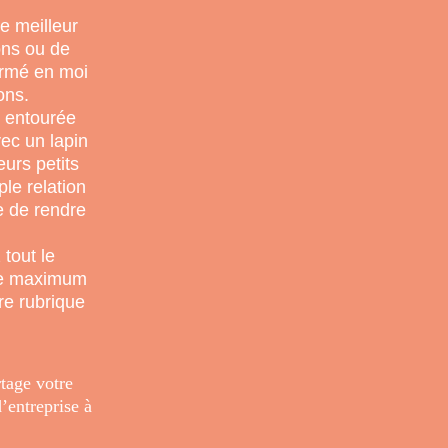
e meilleur
ons ou de
ermé en moi
ons.
s entourée
ec un lapin
eurs petits
le relation
e de rendre
 tout le
 le maximum
re rubrique
tage votre
’entreprise à