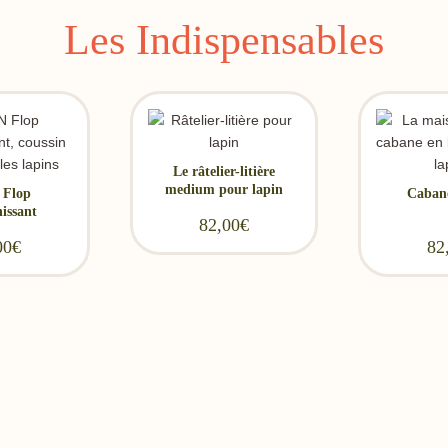
Les Indispensables
Le râtelier-litière
medium pour lapin
 Flop
Caban
hissant
82,00
€
rough 29,90€
00
€
82