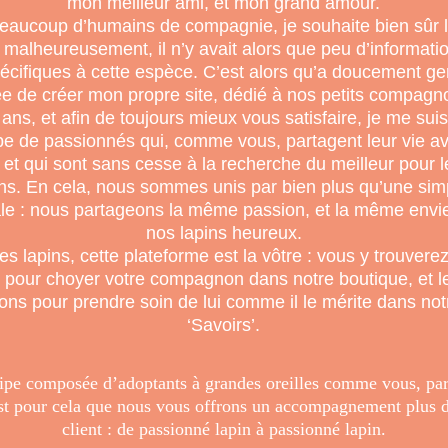
mon meilleur ami, et mon grand amour.
ucoup d’humains de compagnie, je souhaite bien sûr l
 ; malheureusement, il n’y avait alors que peu d’informati
pécifiques à cette espèce. C’est alors qu’a doucement g
dée de créer mon propre site, dédié à nos petits compagn
s ans, et afin de toujours mieux vous satisfaire, je me sui
pe de passionnés qui, comme vous, partagent leur vie av
et qui sont sans cesse à la recherche du meilleur pour l
. En cela, nous sommes unis par bien plus qu’une simp
e : nous partageons la même passion, et la même envi
nos lapins heureux.
s lapins, cette plateforme est la vôtre : vous y trouverez
 pour choyer votre compagnon dans notre boutique, et
ions pour prendre soin de lui comme il le mérite dans not
‘Savoirs’.
ipe composée d’adoptants à grandes oreilles comme vous, par
st pour cela que nous vous offrons un accompagnement plus d
client : de passionné lapin à passionné lapin.