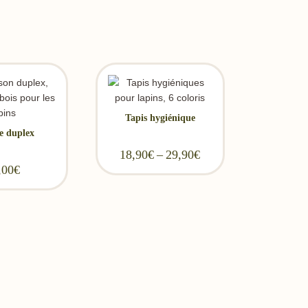
Tapis hygiénique
e duplex
18,90
€
–
29,90
€
Price range: 18,90€
,00
€
through 29,90€
Exq