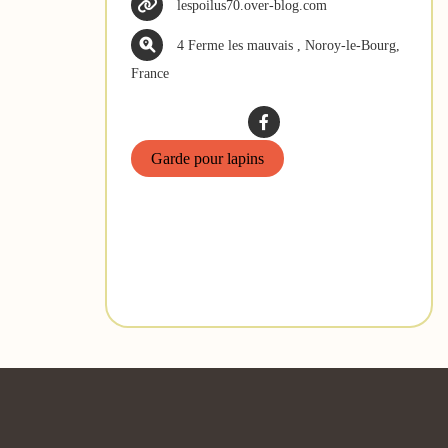
lespoilus70.over-blog.com
4 Ferme les mauvais , Noroy-le-Bourg,
France
Garde pour lapins