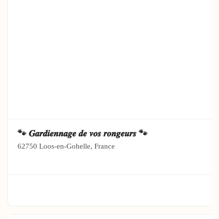
🐾 𝑮𝒂𝒓𝒅𝒊𝒆𝒏𝒏𝒂𝒈𝒆 𝒅𝒆 𝒗𝒐𝒔 𝒓𝒐𝒏𝒈𝒆𝒖𝒓𝒔 🐾
62750 Loos-en-Gohelle, France