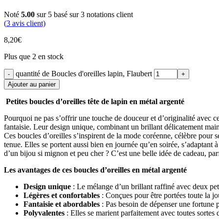
Noté
5.00
sur 5 basé sur
3
notations client
(
3
avis client)
8,20
€
Plus que 2 en stock
quantité de Boucles d'oreilles lapin, Flaubert
Ajouter au panier
Petites boucles d’oreilles tête de lapin en métal argenté
Pourquoi ne pas s’offrir une touche de douceur et d’originalité avec ces
fantaisie. Leur design unique, combinant un brillant délicatement maint
Ces boucles d’oreilles s’inspirent de la mode coréenne, célèbre pour se
tenue. Elles se portent aussi bien en journée qu’en soirée, s’adaptant à
d’un bijou si mignon et peu cher ? C’est une belle idée de cadeau, par
Les avantages de ces boucles d’oreilles en métal argenté
Design unique
: Le mélange d’un brillant raffiné avec deux peti
Légères et confortables
: Conçues pour être portées toute la jo
Fantaisie et abordables
: Pas besoin de dépenser une fortune pou
Polyvalentes
: Elles se marient parfaitement avec toutes sortes 