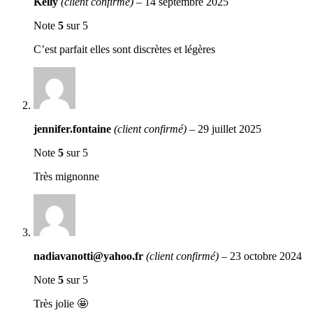
Kelly
(client confirmé)
–
14 septembre 2025
Note
5
sur 5
C’est parfait elles sont discrètes et légères
jennifer.fontaine
(client confirmé)
–
29 juillet 2025
Note
5
sur 5
Très mignonne
nadiavanotti@yahoo.fr
(client confirmé)
–
23 octobre 2024
Note
5
sur 5
Très jolie 🤩