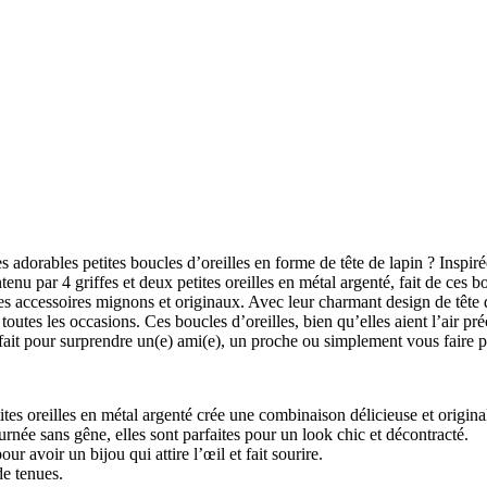
 adorables petites boucles d’oreilles en forme de tête de lapin ? Inspiré
enu par 4 griffes et deux petites oreilles en métal argenté, fait de ces
s accessoires mignons et originaux. Avec leur charmant design de tête de
 toutes les occasions. Ces boucles d’oreilles, bien qu’elles aient l’air p
fait pour surprendre un(e) ami(e), un proche ou simplement vous faire pl
tes oreilles en métal argenté crée une combinaison délicieuse et origina
urnée sans gêne, elles sont parfaites pour un look chic et décontracté.
r avoir un bijou qui attire l’œil et fait sourire.
de tenues.