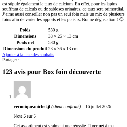
est stipulé également le taux de calcium. En effet, pour les lapins
souffrant de calculs ou de sabloses urinaires, ce taux sera primordial.
J’aime aussi conseiller non pas un seul foin mais un mix de plusieurs
foins afin de varier les apports et les plaisirs. Bonne dégustation ! 😉
Poids
530 g
Dimensions
38 × 25 × 13 cm
Poids net
530 g
Dimensions du produit
23 x 36 x 13 cm
Ajouter à la liste des souhaits
Partager :
123 avis pour
Box foin découverte
veronique.michel.jl
(client confirmé)
–
16 juillet 2026
Note
5
sur 5
Cet assortiment est vraiment une réussite. Il permet à ma