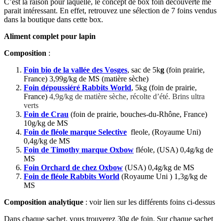
C’est la raison pour laquelle, le concept de box foin découverte me
parait intéressant. En effet, retrouvez une sélection de 7 foins vendus
dans la boutique dans cette box.
Aliment complet pour lapin
Composition
:
Foin bio de la vallée des Vosges
, sac de 5k
g
(foin prairie,
France) 3,99g/kg de MS (matière sèche)
Foin dépoussiéré Rabbits World
, 5kg (foin de prairie,
France)
4,9g/kg de matière sèche, récolte d’été. Brins ultra
verts
Foin de Crau
(foin de prairie, bouches-du-Rhône, France)
10g/kg de MS
Foin de fléole marque Selective
fleole, (Royaume Uni)
0,4g/kg de MS
Foin de Timothy marque Oxbow
fléole, (USA) 0,4g/kg de
MS
Foin Orchard de chez Oxbow
(USA) 0,4g/kg de MS
Foin de fléole Rabbits World
(Royaume Uni ) 1,3g/kg de
MS
Composition analytique
: voir lien sur les différents foins ci-dessus
Dans chaque sachet, vous trouverez 30g de foin. Sur chaque sachet