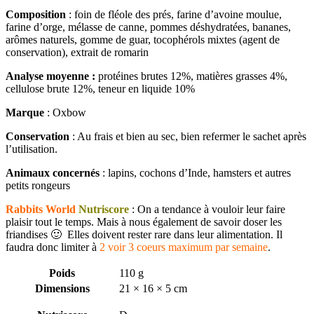
Composition
: foin de fléole des prés, farine d’avoine moulue,
farine d’orge, mélasse de canne, pommes déshydratées, bananes,
arômes naturels, gomme de guar, tocophérols mixtes (agent de
conservation), extrait de romarin
Analyse moyenne :
protéines brutes 12%, matières grasses 4%,
cellulose brute 12%, teneur en liquide 10%
Marque
: Oxbow
Conservation
: Au frais et bien au sec, bien refermer le sachet après
l’utilisation.
Animaux concernés
: lapins, cochons d’Inde, hamsters et autres
petits rongeurs
Rabbits World
Nutriscore
: On a tendance à vouloir leur faire
plaisir tout le temps. Mais à nous également de savoir doser les
friandises 🙂 Elles doivent rester rare dans leur alimentation. Il
faudra donc limiter à
2 voir 3 coeurs maximum par semaine
.
Poids
110 g
Dimensions
21 × 16 × 5 cm