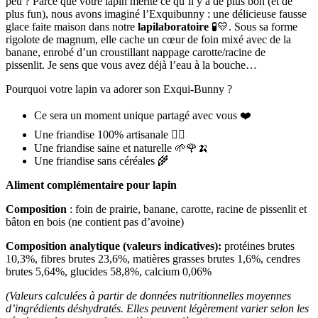
peu ? Parce que votre lapin mérite ce qu’il y a de plus bon (et de
plus fun), nous avons imaginé l’Exquibunny : une délicieuse fausse
glace faite maison dans notre
lapilaboratoire
🧪💛. Sous sa forme
rigolote de magnum, elle cache un cœur de foin mixé avec de la
banane, enrobé d’un croustillant nappage carotte/racine de
pissenlit. Je sens que vous avez déjà l’eau à la bouche…
Pourquoi votre lapin va adorer son Exqui-Bunny ?
Ce sera un moment unique partagé avec vous ❤️
Une friandise 100% artisanale 🖐🏼
Une friandise saine et naturelle 🌱🌹🍌
Une friandise sans céréales 🌾
Aliment complémentaire pour lapin
Composition
: foin de prairie, banane, carotte, racine de pissenlit et
bâton en bois (ne contient pas d’avoine)
Composition analytique (valeurs indicatives):
protéines brutes
10,3%, fibres brutes 23,6%, matières grasses brutes 1,6%, cendres
brutes 5,64%, glucides 58,8%, calcium 0,06%
(Valeurs calculées à partir de données nutritionnelles moyennes
d’ingrédients déshydratés. Elles peuvent légèrement varier selon les