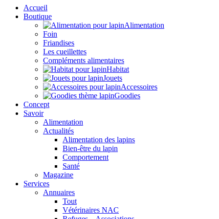
Accueil
Boutique
Alimentation
Foin
Friandises
Les cueillettes
Compléments alimentaires
Habitat
Jouets
Accessoires
Goodies
Concept
Savoir
Alimentation
Actualités
Alimentation des lapins
Bien-être du lapin
Comportement
Santé
Magazine
Services
Annuaires
Tout
Vétérinaires NAC
Refuges – Associations