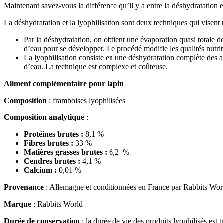
Maintenant savez-vous la différence qu’il y a entre la déshydratation et
La déshydratation et la lyophilisation sont deux techniques qui visent 
Par la déshydratation, on obtient une évaporation quasi totale d
d’eau pour se développer. Le procédé modifie les qualités nutri
La lyophilisation consiste en une déshydratation complète des a
d’eau. La technique est complexe et coûteuse.
Aliment complémentaire pour lapin
Composition
: framboises lyophilisées
Composition analytique
:
Protéines brutes :
8,1 %
Fibres brutes :
33 %
Matières grasses brutes :
6,2 %
Cendres brutes :
4,1 %
Calcium :
0,01 %
Provenance
: Allemagne et conditionnées en France par Rabbits Wor
Marque
: Rabbits World
Durée de conservation
: la durée de vie des produits lyophilisés est