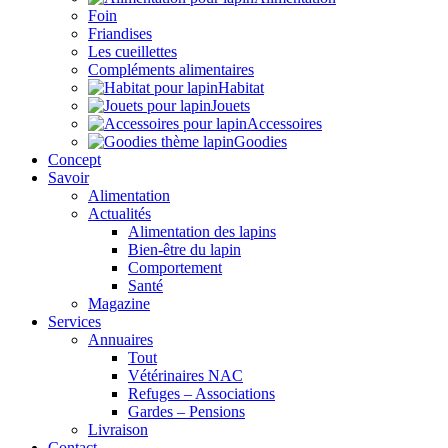
Foin
Friandises
Les cueillettes
Compléments alimentaires
Habitat
Jouets
Accessoires
Goodies
Concept
Savoir
Alimentation
Actualités
Alimentation des lapins
Bien-être du lapin
Comportement
Santé
Magazine
Services
Annuaires
Tout
Vétérinaires NAC
Refuges – Associations
Gardes – Pensions
Livraison
Contact