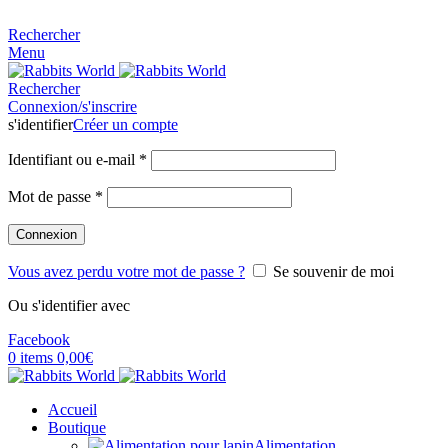
MADE FOR RABBITS LOVER
Rechercher
Menu
Rechercher
Connexion/s'inscrire
s'identifier
Créer un compte
Identifiant ou e-mail
*
Mot de passe
*
Connexion
Vous avez perdu votre mot de passe ?
Se souvenir de moi
Ou s'identifier avec
Facebook
0
items
0,00
€
Accueil
Boutique
Alimentation