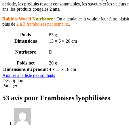
période, les produits restent consommables, les saveurs et les valeurs
ans, les produits congelés 2 ans.
Rabbits World
Nutriscore
: On a tendance à vouloir leur faire plais
plus de
2 à 3 framboises par semaine
.
Poids
85 g
Dimensions
13 × 6 × 20 cm
Nutriscore
D
Poids net
20 g
Dimensions du produit
4 x 11 x 18 cm
Ajouter à la liste des souhaits
Description
Partager :
53 avis pour
Framboises lyophilisées