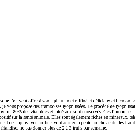
rsque l’on veut offrir à son lapin un met raffiné et délicieux et bien on 
ée, je vous propose des framboises lyophilisées. Le procédé de lyophilisa
 environ 80% des vitamines et minéraux sont conservés. Ces framboises n
ositif sur la santé animale. Elles
sont également riches en minéraux, tels
ransit des lapins. Vos loulous vont adorer la petite touche acide des fram
 friandise, ne pas donner plus de 2 à 3 fruits par semaine.