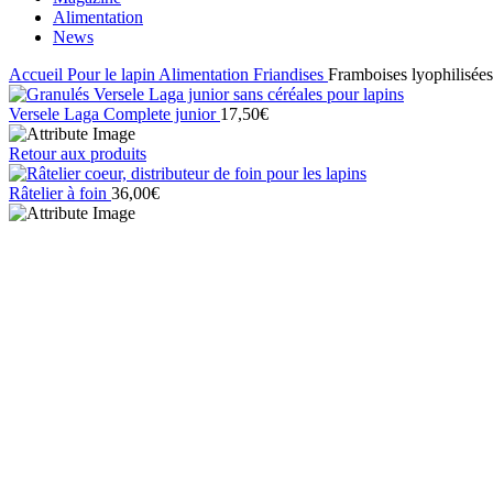
Alimentation
News
Accueil
Pour le lapin
Alimentation
Friandises
Framboises lyophilisées
Versele Laga Complete junior
17,50
€
Retour aux produits
Râtelier à foin
36,00
€
Click to enlarge