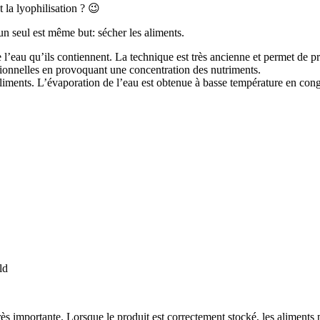
 la lyophilisation ? 😉
un seul est même but: sécher les aliments.
e l’eau qu’ils contiennent. La technique est très ancienne et permet de 
tionnelles en provoquant une concentration des nutriments.
liments. L’évaporation de l’eau est obtenue à basse température en cong
ld
 très importante. Lorsque le produit est correctement stocké, les alime