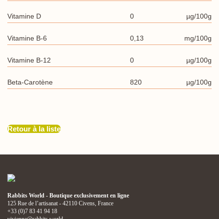
Vitamine D
0
µg/100g
Vitamine B-6
0,13
mg/100g
Vitamine B-12
0
µg/100g
Beta-Carotène
820
µg/100g
Retour à la liste
Rabbits World - Boutique exclusivement en ligne
125 Rue de l’artisanat - 42110 Civens, France
+33 (0)7 83 41 94 18