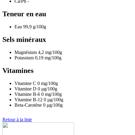
Ca/Ph
-
Teneur en eau
Eau
99,9
g/100g
Sels minéraux
Magnésium
4,2
mg/100g
Potassium
0,19
mg/100g
Vitamines
Vitamine C
0
mg/100g
Vitamine D
0
µg/100g
Vitamine B-6
0
mg/100g
Vitamine B-12
0
µg/100g
Beta-Carotène
0
µg/100g
Retour à la liste