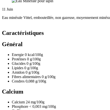
11
Juin
Eau minérale Vittel, embouteillée, non gazeuse, moyennement minérali
Caractéristiques
Général
Energie
0
kcal/100g
Protéines
0
g/100g
Glucides
0
g/100g
Lipides
0
g/100g
Amidon
0
g/100g
Fibres alimentaires
0
g/100g
Cendres
0,088
g/100g
Calcium
Calcium
24
mg/100g
Phosphore
< 0,003
mg/100g