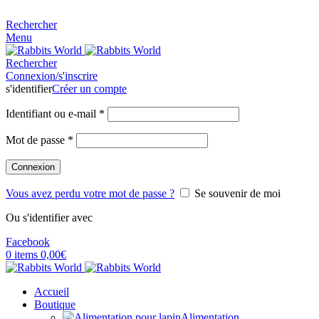
MADE FOR RABBITS LOVER
Rechercher
Menu
Rechercher
Connexion/s'inscrire
s'identifier
Créer un compte
Identifiant ou e-mail
*
Mot de passe
*
Connexion
Vous avez perdu votre mot de passe ?
Se souvenir de moi
Ou s'identifier avec
Facebook
0
items
0,00
€
Accueil
Boutique
Alimentation