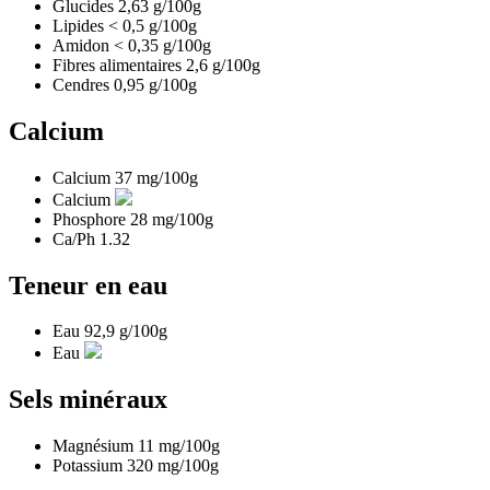
Glucides
2,63
g/100g
Lipides
< 0,5
g/100g
Amidon
< 0,35
g/100g
Fibres alimentaires
2,6
g/100g
Cendres
0,95
g/100g
Calcium
Calcium
37
mg/100g
Calcium
Phosphore
28
mg/100g
Ca/Ph
1.32
Teneur en eau
Eau
92,9
g/100g
Eau
Sels minéraux
Magnésium
11
mg/100g
Potassium
320
mg/100g