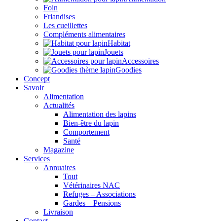
Foin
Friandises
Les cueillettes
Compléments alimentaires
Habitat
Jouets
Accessoires
Goodies
Concept
Savoir
Alimentation
Actualités
Alimentation des lapins
Bien-être du lapin
Comportement
Santé
Magazine
Services
Annuaires
Tout
Vétérinaires NAC
Refuges – Associations
Gardes – Pensions
Livraison
Contact