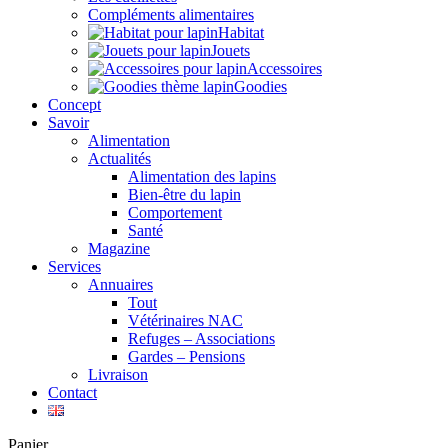
Compléments alimentaires
Habitat
Jouets
Accessoires
Goodies
Concept
Savoir
Alimentation
Actualités
Alimentation des lapins
Bien-être du lapin
Comportement
Santé
Magazine
Services
Annuaires
Tout
Vétérinaires NAC
Refuges – Associations
Gardes – Pensions
Livraison
Contact
Panier