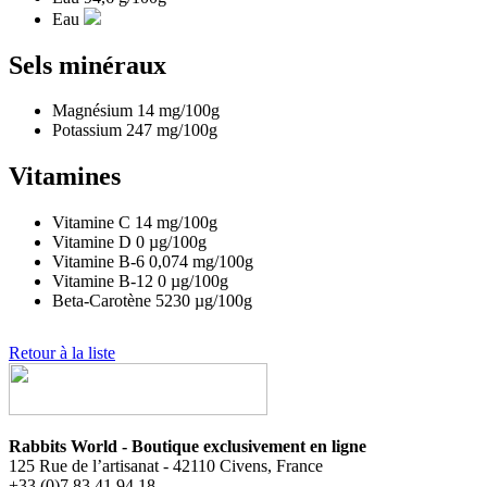
Eau
Sels minéraux
Magnésium
14
mg/100g
Potassium
247
mg/100g
Vitamines
Vitamine C
14
mg/100g
Vitamine D
0
µg/100g
Vitamine B-6
0,074
mg/100g
Vitamine B-12
0
µg/100g
Beta-Carotène
5230
µg/100g
Retour à la liste
Rabbits World - Boutique exclusivement en ligne
125 Rue de l’artisanat - 42110 Civens, France
+33 (0)7 83 41 94 18