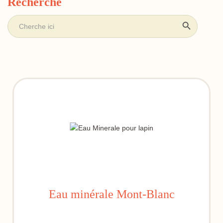
Recherche
Sea
Search
for:
Eau minérale Mont-Blanc