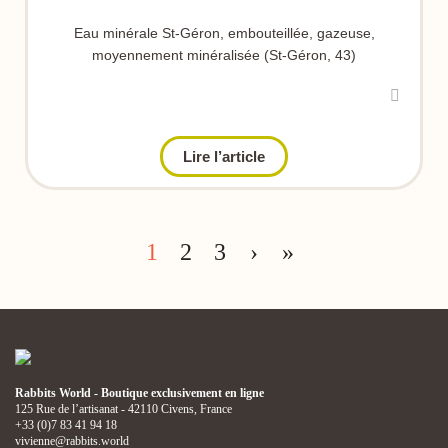
Eau minérale St-Géron, embouteillée, gazeuse,
moyennement minéralisée (St-Géron, 43)
Lire l’article
1
2
3
›
»
Rabbits World - Boutique exclusivement en ligne
125 Rue de l’artisanat - 42110 Civens, France
+33 (0)7 83 41 94 18
vivienne@rabbits.world