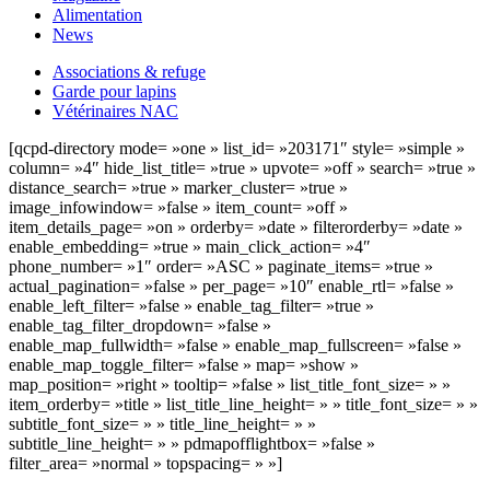
Alimentation
News
Associations & refuge
Garde pour lapins
Vétérinaires NAC
[qcpd-directory mode= »one » list_id= »203171″ style= »simple »
column= »4″ hide_list_title= »true » upvote= »off » search= »true »
distance_search= »true » marker_cluster= »true »
image_infowindow= »false » item_count= »off »
item_details_page= »on » orderby= »date » filterorderby= »date »
enable_embedding= »true » main_click_action= »4″
phone_number= »1″ order= »ASC » paginate_items= »true »
actual_pagination= »false » per_page= »10″ enable_rtl= »false »
enable_left_filter= »false » enable_tag_filter= »true »
enable_tag_filter_dropdown= »false »
enable_map_fullwidth= »false » enable_map_fullscreen= »false »
enable_map_toggle_filter= »false » map= »show »
map_position= »right » tooltip= »false » list_title_font_size= » »
item_orderby= »title » list_title_line_height= » » title_font_size= » »
subtitle_font_size= » » title_line_height= » »
subtitle_line_height= » » pdmapofflightbox= »false »
filter_area= »normal » topspacing= » »]