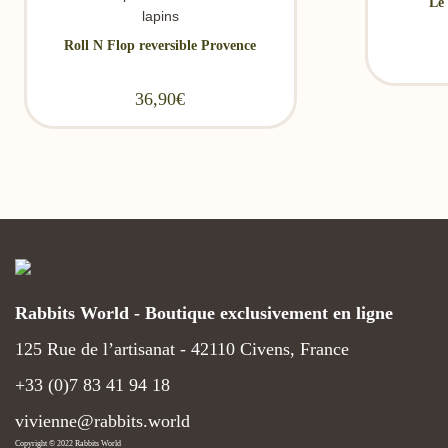
Le 
Roll N Flop reversible Provence
36,90
€
Rabbits World - Boutique exclusivement en ligne
125 Rue de l’artisanat - 42110 Civens, France
+33 (0)7 83 41 94 18
vivienne@rabbits.world
Copyright © 2022 Rabbits World