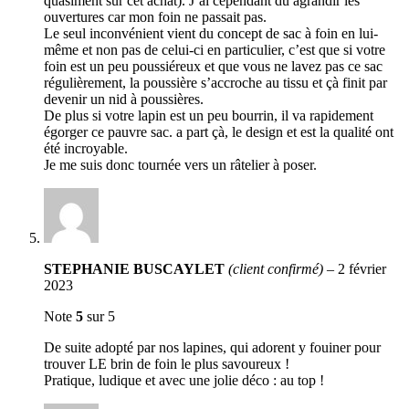
quasiment sur cet achat). J’ai cependant du agrandir les
ouvertures car mon foin ne passait pas.
Le seul inconvénient vient du concept de sac à foin en lui-
même et non pas de celui-ci en particulier, c’est que si votre
foin est un peu poussiéreux et que vous ne lavez pas ce sac
régulièrement, la poussière s’accroche au tissu et çà finit par
devenir un nid à poussières.
De plus si votre lapin est un peu bourrin, il va rapidement
égorger ce pauvre sac. a part çà, le design et est la qualité ont
été incroyable.
Je me suis donc tournée vers un râtelier à poser.
STEPHANIE BUSCAYLET
(client confirmé)
–
2 février
2023
Note
5
sur 5
De suite adopté par nos lapines, qui adorent y fouiner pour
trouver LE brin de foin le plus savoureux !
Pratique, ludique et avec une jolie déco : au top !