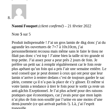
Naomi Fouquet
(client confirmé)
–
21 février 2022
Note
5
sur 5
Produit indispensable ! J’ai un gros lamin de 4kg donc j’ai du
agrandir les ouvertures de 7×7 à 10x10cm, j’ai
personnellement recousu mais même sans le faire le tissu ne
filait pas donc c’est top ! J’aime bien la taille ni tro grande ni
trop petite. J’ai assez pour a peur près 2 jours de foin. Je
préfère un petit sac à remplir régulièrement car le foin reste
plus apétant qu’un foin qui a pris l’air une semaine entière. Le
seul conseil que je peut donner à ceux qui ont peur que leur
lamin n’arrive à rentrer dedans c’est de toujours garder le sac
plein, comme ça il n’a pas la place de s’y glisser. Et même si
votre lamin a tendance à tirer le foin pour le sortir ça reste un
anti-gâchis Exeptionnel. Je l’ai plus acheté pour des raisons
pratiques que économiques, car j’avais peur que mon lapin
n’ai plus de foin non-souillé par l’urine en une moins d’une
demi-journée (ce qui arrivait parfois !). Là, j’ai l’esprit
tranquille.