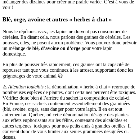
mélanger des dizaines pour créer une prairie variée. C’est à vous de
voir !
Blé, orge, avoine et autres « herbes à chat »
Nous le répétons assez, les lapins ne doivent pas consommer de
céréales. En disant cela, nous parlons des graines de céréales. Les
pousses, elles, ne posent aucun problème. Vous pouvez donc prévoir
un mélange de
blé, d’avoine ou d’orge
pour votre lapin
domestique.
En plus de pousser très rapidement, ces graines ont la capacité de
repousser tant que vous continuez à les arroser, supportant donc les
grignotages de votre animal 😉
⚠
Attention toutefois
: la dénomination « herbe à chat » regroupe de
nombreuses espèces de plantes, dont certaines peuvent être toxiques.
Vérifiez donc bien à l’arrière du sachet la composition de celui-ci.
En France, ces sachets contiennent essentiellement des graminées
(blé, avoine, orge), sans danger pour votre lapin. Il en est tout
autrement au Québec, où cette dénomination désigne des plantes
aux effets euphorisants sur les félins, contenant des alcaloïdes et
autres terpènes, toxiques pour nos petits amis à grandes oreilles. Il
convient donc de vous limiter aux seules graminées désignées ci-
dessus.