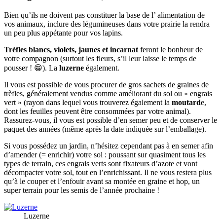
Bien qu’ils ne doivent pas constituer la base de l’ alimentation de
vos animaux, inclure des légumineuses dans votre prairie la rendra
un peu plus appétante pour vos lapins.
Trèfles blancs, violets, jaunes et incarnat
feront le bonheur de
votre compagnon (surtout les fleurs, s’il leur laisse le temps de
pousser ! 😁). La
luzerne
également.
Il vous est possible de vous procurer de gros sachets de graines de
trèfles, généralement vendus comme améliorant du sol ou « engrais
vert » (rayon dans lequel vous trouverez également la
moutard
e,
dont les feuilles peuvent être consommées par votre animal).
Rassurez-vous, il vous est possible d’en semer peu et de conserver le
paquet des années (même après la date indiquée sur l’emballage).
Si vous possédez un jardin, n’hésitez cependant pas à en semer afin
d’amender (= enrichir) votre sol : poussant sur quasiment tous les
types de terrain, ces engrais verts sont fixateurs d’azote et vont
décompacter votre sol, tout en l’enrichissant. Il ne vous restera plus
qu’à le couper et l’enfouir avant sa montée en graine et hop, un
super terrain pour les semis de l’année prochaine !
Luzerne