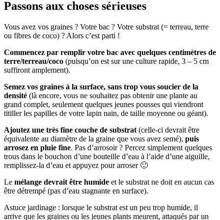
Passons aux choses sérieuses
Vous avez vos graines ? Votre bac ? Votre substrat (= terreau, terre
ou fibres de coco) ? Alors c’est parti !
Commencez par remplir votre bac avec quelques centimètres de
terre/terreau/coco
(puisqu’on est sur une culture rapide, 3 – 5 cm
suffiront amplement).
Semez vos graines à la surface, sans trop vous soucier de la
densité
(là encore, vous ne souhaitez pas obtenir une plante au
grand complet, seulement quelques jeunes pousses qui viendront
titiller les papilles de votre lapin nain, de taille moyenne ou géant).
Ajoutez une très fine couche de substrat
(celle-ci devrait être
équivalente au diamètre de la graine que vous avez semé),
puis
arrosez en pluie fine
. Pas d’arrosoir ? Percez simplement quelques
trous dans le bouchon d’une bouteille d’eau à l’aide d’une aiguille,
remplissez-la d’eau et appuyez pour arroser 🙂
Le
mélange devrait être humide
et le substrat ne doit en aucun cas
être détrempé (pas d’eau stagnante en surface).
Astuce jardinage : lorsque le substrat est un peu trop humide, il
arrive que les graines ou les jeunes plants meurent, attaqués par un