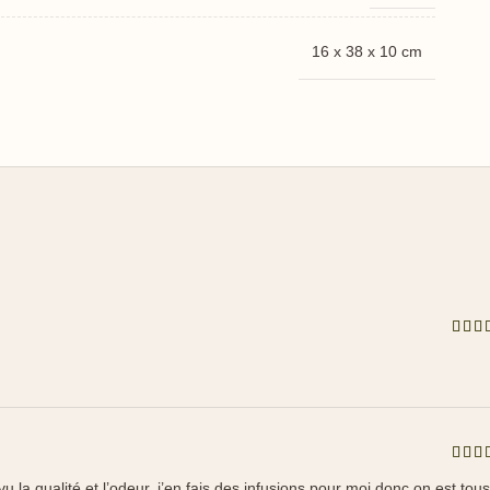
16 x 38 x 10 cm
 la qualité et l’odeur, j’en fais des infusions pour moi donc on est tous