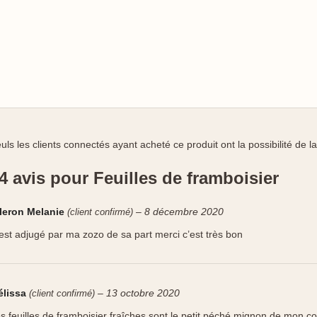
uls les clients connectés ayant acheté ce produit ont la possibilité de la
4 avis pour
Feuilles de framboisier
leron Melanie
–
8 décembre 2020
(client confirmé)
est adjugé par ma zozo de sa part merci c’est très bon
élissa
–
13 octobre 2020
(client confirmé)
s feuilles de framboisier fraîches sont le petit péché mignon de mon coch