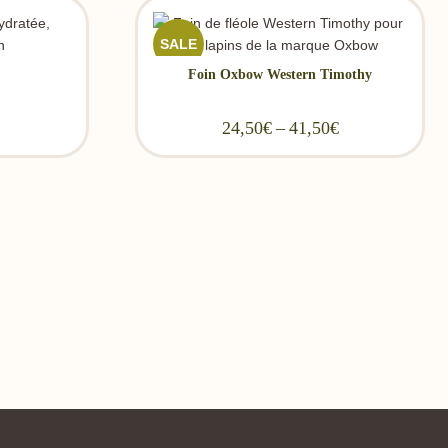
SALE
Foin Oxbow Western Timothy
24,50
€
–
41,50
€
Price range:
24,50€
through
41,50€