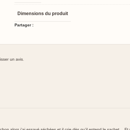
Dimensions du produit
Partager :
isser un avis.
on alors j’ai essayé séchées et il crie dès qu’il entend le sachet… Et vu