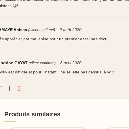
tisfaits 😉!
AMAYE Anissa
–
2 août 2020
(client confirmé)
ès apprécier par ma lapine pour un premier essai pas déçu
andrine GAYAT
–
8 avril 2020
(client confirmé)
oky est difficile et pour l’instant il ne se jette pas dessus, à voir.
1
2
Produits similaires