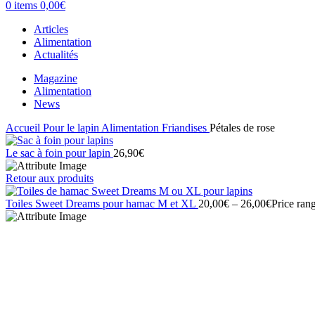
0
items
0,00
€
Articles
Alimentation
Actualités
Magazine
Alimentation
News
Accueil
Pour le lapin
Alimentation
Friandises
Pétales de rose
Le sac à foin pour lapin
26,90
€
Retour aux produits
Toiles Sweet Dreams pour hamac M et XL
20,00
€
–
26,00
€
Price ran