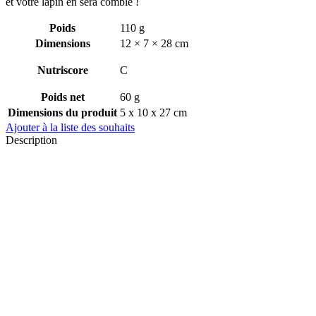
et votre lapin en sera comblé !
Poids
110 g
Dimensions
12 × 7 × 28 cm
Nutriscore
C
Poids net
60 g
Dimensions du produit
5 x 10 x 27 cm
Ajouter à la liste des souhaits
Description