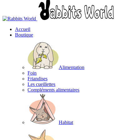
Accueil
Boutique
Alimentation
Foin
Friandises
Les cueillettes
Compléments alimentaires
Habitat