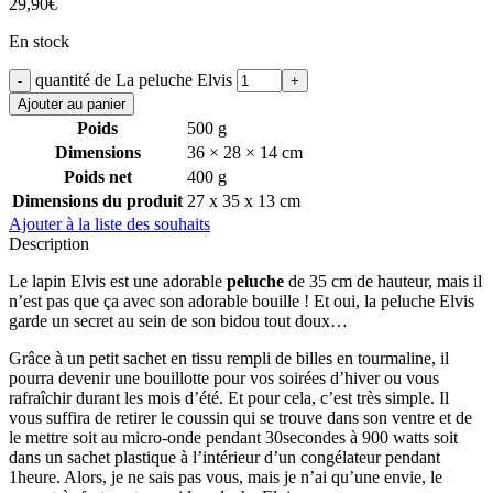
29,90
€
En stock
quantité de La peluche Elvis
Ajouter au panier
Poids
500 g
Dimensions
36 × 28 × 14 cm
Poids net
400 g
Dimensions du produit
27 x 35 x 13 cm
Ajouter à la liste des souhaits
Description
Le lapin Elvis est une adorable
peluche
de 35 cm de hauteur, mais il
n’est pas que ça avec son adorable bouille ! Et oui, la peluche Elvis
garde un secret au sein de son bidou tout doux…
Grâce à un petit sachet en tissu rempli de billes en tourmaline, il
pourra devenir une bouillotte pour vos soirées d’hiver ou vous
rafraîchir durant les mois d’été. Et pour cela, c’est très simple. Il
vous suffira de retirer le coussin qui se trouve dans son ventre et de
le mettre soit au micro-onde pendant 30secondes à 900 watts soit
dans un sachet plastique à l’intérieur d’un congélateur pendant
1heure. Alors, je ne sais pas vous, mais je n’ai qu’une envie, le