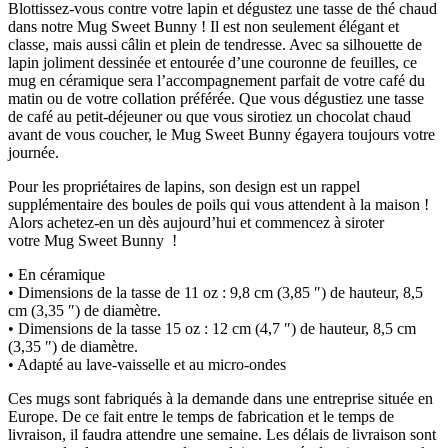
Blottissez-vous contre votre lapin et dégustez une tasse de thé chaud
dans notre Mug Sweet Bunny ! Il est non seulement élégant et
classe, mais aussi câlin et plein de tendresse. Avec sa silhouette de
lapin joliment dessinée et entourée d’une couronne de feuilles, ce
mug en céramique sera l’accompagnement parfait de votre café du
matin ou de votre collation préférée. Que vous dégustiez une tasse
de café au petit-déjeuner ou que vous sirotiez un chocolat chaud
avant de vous coucher, le Mug Sweet Bunny égayera toujours votre
journée.
Pour les propriétaires de lapins, son design est un rappel
supplémentaire des boules de poils qui vous attendent à la maison !
Alors achetez-en un dès aujourd’hui et commencez à siroter
votre Mug Sweet Bunny !
• En céramique
• Dimensions de la tasse de 11 oz : 9,8 cm (3,85 ″) de hauteur, 8,5
cm (3,35 ″) de diamètre.
• Dimensions de la tasse 15 oz : 12 cm (4,7 ″) de hauteur, 8,5 cm
(3,35 ″) de diamètre.
• Adapté au lave-vaisselle et au micro-ondes
Ces mugs sont fabriqués à la demande dans une entreprise située en
Europe. De ce fait entre le temps de fabrication et le temps de
livraison, il faudra attendre une semaine. Les délais de livraison sont