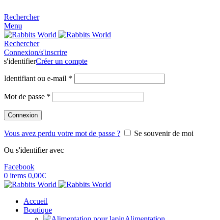
MADE FOR RABBITS LOVER
Rechercher
Menu
Rechercher
Connexion/s'inscrire
s'identifier
Créer un compte
Identifiant ou e-mail
*
Mot de passe
*
Connexion
Vous avez perdu votre mot de passe ?
Se souvenir de moi
Ou s'identifier avec
Facebook
0
items
0,00
€
Accueil
Boutique
Alimentation