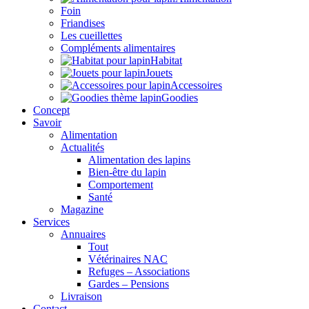
Foin
Friandises
Les cueillettes
Compléments alimentaires
Habitat
Jouets
Accessoires
Goodies
Concept
Savoir
Alimentation
Actualités
Alimentation des lapins
Bien-être du lapin
Comportement
Santé
Magazine
Services
Annuaires
Tout
Vétérinaires NAC
Refuges – Associations
Gardes – Pensions
Livraison
Contact