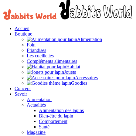
Accueil
Boutique
Alimentation
Foin
Friandises
Les cueillettes
Compléments alimentaires
Habitat
Jouets
Accessoires
Goodies
Concept
Savoir
Alimentation
Actualités
Alimentation des lapins
Bien-être du lapin
Comportement
Santé
Magazine