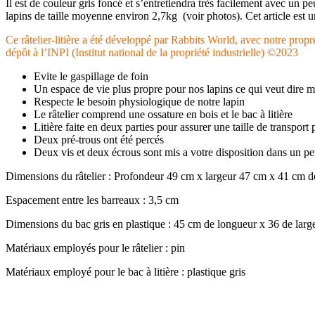
Il est de couleur gris foncé et s’entretiendra très facilement avec un p
lapins de taille moyenne environ 2,7kg (voir photos). Cet article est u
Ce râtelier-litière a été développé par Rabbits World, avec notre propr
dépôt à l’INPI (Institut national de la propriété industrielle) ©2023
Evite le gaspillage de foin
Un espace de vie plus propre pour nos lapins ce qui veut dire 
Respecte le besoin physiologique de notre lapin
Le râtelier comprend une ossature en bois et le bac à litière
Litière faite en deux parties pour assurer une taille de transport
Deux pré-trous ont été percés
Deux vis et deux écrous sont mis a votre disposition dans un petit 
Dimensions du râtelier : Profondeur 49 cm x largeur 47 cm x 41 cm d
Espacement entre les barreaux : 3,5 cm
Dimensions du bac gris en plastique : 45 cm de longueur x 36 de lar
Matériaux employés pour le râtelier : pin
Matériaux employé pour le bac à litière : plastique gris