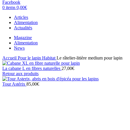
Facebook
0
items
0,00
€
Articles
Alimentation
Actualités
Magazine
Alimentation
News
Accueil
Pour le lapin
Habitat
Le râtelier-litière medium pour lapin
La cabane L en fibres naturelles
27,00
€
Retour aux produits
Tour Astérix
85,00
€