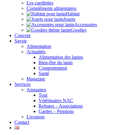
Les cueillettes
Compléments alimentaires
Habitat
Jouets
Accessoires
Goodies
Concept
Savoir
Alimentation
Actualités
Alimentation des lapins
Bien-être du lapin
Comportement
Santé
Magazine
Services
Annuaires
Tout
Vétérinaires NAC
Refuges – Associations
Gardes – Pensions
Livraison
Contact