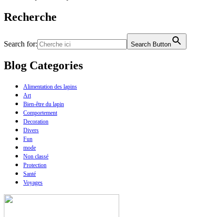
Recherche
Search for:
Search Button
Blog Categories
Alimentation des lapins
Art
Bien-être du lapin
Comportement
Decoration
Divers
Fun
mode
Non classé
Protection
Santé
Voyages