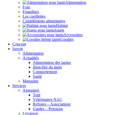
Alimentation
Foin
Friandises
Les cueillettes
Compléments alimentaires
Habitat
Jouets
Accessoires
Goodies
Concept
Savoir
Alimentation
Actualités
Alimentation des lapins
Bien-être du lapin
Comportement
Santé
Magazine
Services
Annuaires
Tout
Vétérinaires NAC
Refuges – Associations
Gardes – Pensions
Livraison