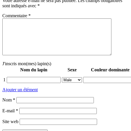
Votre adresse e-mail ne sera pas publiée.
Les champs obligatoires
sont indiqués avec
*
Commentaire
*
J'inscris mon(mes) lapin(s)
Nom du lapin
Sexe
Couleur dominante
1
Ajouter un élément
Nom
*
E-mail
*
Site web