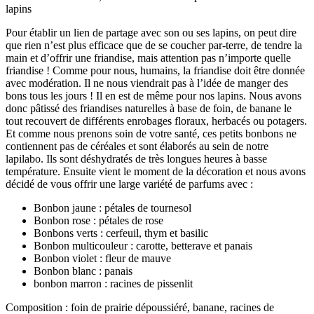
lapins
Pour établir un lien de partage avec son ou ses lapins, on peut dire
que rien n’est plus efficace que de se coucher par-terre, de tendre la
main et d’offrir une friandise, mais attention pas n’importe quelle
friandise ! Comme pour nous, humains, la friandise doit être donnée
avec modération. Il ne nous viendrait pas à l’idée de manger des
bons tous les jours ! Il en est de même pour nos lapins. Nous avons
donc pâtissé des friandises naturelles à base de foin, de banane le
tout recouvert de différents enrobages floraux, herbacés ou potagers.
Et comme nous prenons soin de votre santé, ces petits bonbons ne
contiennent pas de céréales et sont élaborés au sein de notre
lapilabo. Ils sont déshydratés de très longues heures à basse
température. Ensuite vient le moment de la décoration et nous avons
décidé de vous offrir une large variété de parfums avec :
Bonbon jaune : pétales de tournesol
Bonbon rose : pétales de rose
Bonbons verts : cerfeuil, thym et basilic
Bonbon multicouleur : carotte, betterave et panais
Bonbon violet : fleur de mauve
Bonbon blanc : panais
bonbon marron : racines de pissenlit
Composition : foin de prairie dépoussiéré, banane, racines de