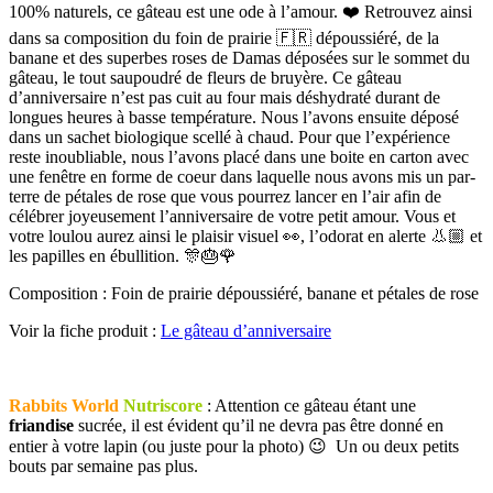
100% naturels, ce gâteau est une ode à l’amour. ❤️ Retrouvez ainsi
dans sa composition du foin de prairie 🇫🇷 dépoussiéré, de la
banane et des superbes roses de Damas déposées sur le sommet du
gâteau, le tout saupoudré de fleurs de bruyère. Ce gâteau
d’anniversaire n’est pas cuit au four mais déshydraté durant de
longues heures à basse température. Nous l’avons ensuite déposé
dans un sachet biologique scellé à chaud. Pour que l’expérience
reste inoubliable, nous l’avons placé dans une boite en carton avec
une fenêtre en forme de coeur dans laquelle nous avons mis un par-
terre de pétales de rose que vous pourrez lancer en l’air afin de
célébrer joyeusement l’anniversaire de votre petit amour. Vous et
votre loulou aurez ainsi le plaisir visuel 👀, l’odorat en alerte 👃🏼 et
les papilles en ébullition. 🎊🎂🌹
Composition : Foin de prairie dépoussiéré, banane et pétales de rose
Voir la fiche produit :
Le gâteau d’anniversaire
Rabbits World
Nutriscore
: Attention ce gâteau étant une
friandise
sucrée, il est évident qu’il ne devra pas être donné en
entier à votre lapin (ou juste pour la photo) 😉 Un ou deux petits
bouts par semaine pas plus.