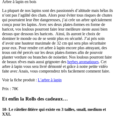
Arbre à lapin en bois
La plupart de nos lapins sont des passionnés d’altitude mais hélas ils
n’ont pas l’agilité des chats. Alors pour éviter tous risques de chutes
qui pourraient leur être dangereuses, j’ai crée un arbre spécialement
conçu pour les lapins. Avec ses deux plates-formes en forme de
haricot, vos loulous pourront faire leur meilleure sieste aussi bien
dessus que dessous les haricots. Ainsi, ils auront le choix de
dominer le monde ou de se sentir plus en sécurité. J’ai pris soin
d’avoir une hauteur maximale de 32 cm qui sera plus sécuritaire
pour eux. Pour rendre cet arbre à lapin encore plus attrayant, des
trous ont été percés sur les deux plates-formes afin de pouvoir
planter verdure ou branches de noisetier. Nos loulous pourront faire
de beaux rêves mais aussi grignoter des
herbes aromatiques
. Cet
arbre à lapin vous sera livré démonté et grâce à notre petite vidéo
faite avec Anais, vous comprendrez très facilement comment faire.
Voir la fiche produit :
L’arbre à lapin
Prix : 78€
Et enfin la Rolls des cadeaux…
10- Le râtelier-litière qui existe en 3 tailles, small, medium et
XXL