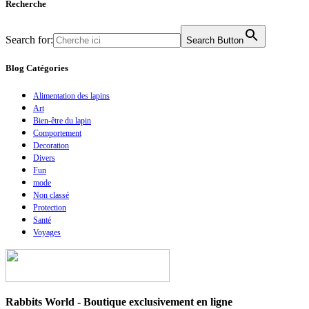
Recherche
Search for:
Search Button
Blog Catégories
Alimentation des lapins
Art
Bien-être du lapin
Comportement
Decoration
Divers
Fun
mode
Non classé
Protection
Santé
Voyages
Rabbits World - Boutique exclusivement en ligne