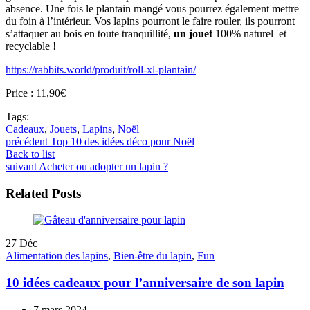
absence. Une fois le plantain mangé vous pourrez également mettre
du foin à l’intérieur. Vos lapins pourront le faire rouler, ils pourront
s’attaquer au bois en toute tranquillité,
un jouet
100% naturel et
recyclable !
https://rabbits.world/produit/roll-xl-plantain/
Price : 11,90€
Tags:
Cadeaux
,
Jouets
,
Lapins
,
Noël
précédent
Top 10 des idées déco pour Noël
Back to list
suivant
Acheter ou adopter un lapin ?
Related Posts
27
Déc
Alimentation des lapins
,
Bien-être du lapin
,
Fun
10 idées cadeaux pour l’anniversaire de son lapin
7 mars 2024