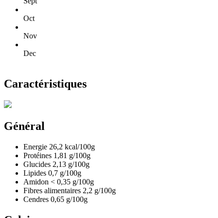
Sept
Oct
Nov
Dec
Caractéristiques
Général
Energie
26,2
kcal/100g
Protéines
1,81
g/100g
Glucides
2,13
g/100g
Lipides
0,7
g/100g
Amidon
< 0,35
g/100g
Fibres alimentaires
2,2
g/100g
Cendres
0,65
g/100g