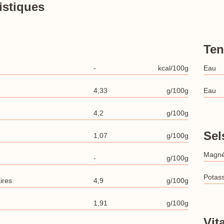
istiques
Ten
-
kcal/100g
Eau
4,33
g/100g
Eau
4,2
g/100g
Sel
1,07
g/100g
Magn
-
g/100g
Potas
ires
4,9
g/100g
1,91
g/100g
Vit