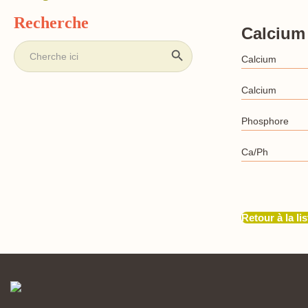
Recherche
Calcium
Search Button
Search
for:
Calcium
Calcium
Phosphore
Ca/Ph
Retour à la lis