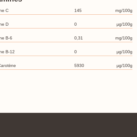
ine C
145
mg/100g
ine D
0
µg/100g
ne B-6
0,31
mg/100g
ine B-12
0
µg/100g
Carotène
5930
µg/100g