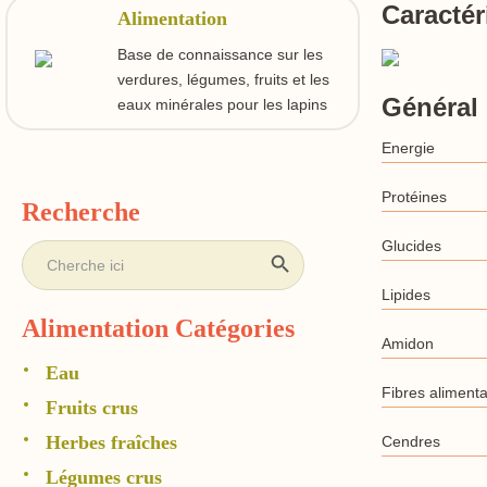
Caractér
Alimentation
Base de connaissance sur les
verdures, légumes, fruits et les
Général
eaux minérales pour les lapins
Energie
Protéines
Recherche
Search Button
Glucides
Search
for:
Lipides
Alimentation Catégories
Amidon
Eau
Fibres alimenta
Fruits crus
Herbes fraîches
Cendres
Légumes crus