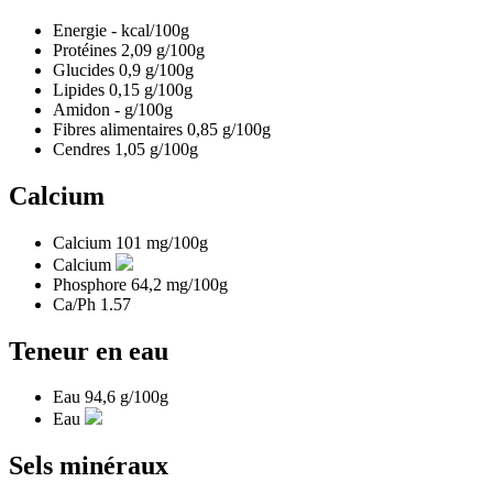
Energie
-
kcal/100g
Protéines
2,09
g/100g
Glucides
0,9
g/100g
Lipides
0,15
g/100g
Amidon
-
g/100g
Fibres alimentaires
0,85
g/100g
Cendres
1,05
g/100g
Calcium
Calcium
101
mg/100g
Calcium
Phosphore
64,2
mg/100g
Ca/Ph
1.57
Teneur en eau
Eau
94,6
g/100g
Eau
Sels minéraux