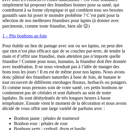
simplement lui proposer des friandises bonnes pour sa santé, qui
contribuent à sa forme olympique et qui comblent tous ses besoins
gustatifs sans lui poser le moindre problème ? C’est parti pour la
sélection de nos meilleures friandises pour lapins (à donner avec
parcimonie, comme toute friandise, bien sûr 😉)
1 – Ptis bonbons au foin
Pour établir un lien de partage avec son ou ses lapins, on peut dire
que rien n’est plus efficace que de se coucher par-terre, de tendre la
main et d’offrir une friandise, mais attention pas n’importe quelle
friandise ! Comme pour nous, humains, la friandise doit être donnée
avec modération. Il ne nous viendrait pas à l’idée de manger des
bons tous les jours ! Il en est de même pour nos lapins. Nous avons
donc pâtissé des friandises naturelles à base de foin, de banane le
tout recouvert de différents enrobages floraux, herbacés ou potagers.
Et comme nous prenons soin de votre santé, ces petits bonbons ne
contiennent pas de céréales et sont élaborés au sein de notre
lapilabo. Ils sont déshydratés de très longues heures à basse
température. Ensuite vient le moment de la décoration et nous avons
décidé de vous offrir une large variété de parfums avec :
Bonbon jaune : pétales de tournesol
Bonbon rose : pétales de rose
Bonbons verts : cerfeuil, thym et basilic