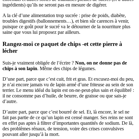
ingrédients) qu’ils ne seront pas en mesure de digérer.
A la clé d’une alimentation trop sucrée : prise de poids, diabète,
troubles digestifs (ballonnements…), et bien sûr carences à venir,
puisque ce goût pour le sucré va le détourner de la nourriture plus
saine que vous lui proposez par ailleurs.
Rangez-moi ce paquet de chips -et cette pierre à
lécher
Suis-je vraiment obligée de l’écrire ?
Non, on ne donne pas de
chips à son lapin
. Même des chips de légumes.
D’une part, parce que c’est cuit, frit et gras. Et excusez-moi du peu,
je n’ai encore jamais vu de lapin armé d’une friteuse au sein de son
terrier. Le menu idéal du lapin est on-ne-peut-plus sain et équilibré :
il ne consomme pas d’huile, de beurre, de graisse ou que sais-je
d’autre.
D’autre part, parce que c’est bourré de sel. Et, là encore, le sel ne
fait pas partie de ce qu’un lapin est censé manger. Ses reins ne sont
en effet pas aptes à filtrer d’importantes quantités de sodium. De là,
des problèmes rénaux, de tension, voire des crises convulsives
pouvant aller jusqu’à la mort.