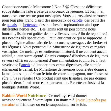
Connaissez-vous le Minestrone ? Non ? 😉 C’est une délicieuse
soupe italienne faite à base de morceaux de légumes. Et bien, j’ai
transposé cette recette pour nos lapins. Vous pourrez ainsi retrouver
pour leur plus grand plaisir des morceaux de
carotte
, des petits dés
de
panais
, de
betterave
, des tranches de topinambour ainsi que
différentes herbes etc… Les lapins sont un peu comme nous
humains, ils aiment goûter de nouvelles saveurs. Afin de répondre à
des besoins très spécifiques, il faut leur offrir ce qui se rapproche le
plus du régime alimentaire de leurs cousins sauvages : des herbes et
des légumes. Voici pourquoi Le Minestrone de légumes va régaler
vos lapins. Ce mélange est entièrement naturel, il ne contient aucun
additif, aucun sucre ajouté. Ce mix composé d’herbes et de légumes
se verra offrir en complément d’une alimentation équilibrée. Il faut
savoir que l’
aneth
a d’importantes vertus digestives, elle stimule
également le transit. Le Minestrone de légumes pourra être donné à
la main ou saupoudré sur le foin de votre compagnon, une chose est
sûre, il va se régaler ! Ce produit étant une friandise, ne pas donner
plus de deux à trois morceaux par semaine. Recette exclusive à la
boutique Rabbits World.
Rabbits World
Nutriscore
: Ce mélange est à donner
occasionnellement à votre lapin. On limitera à
2 voir 3 pincées par
semaine
en friandises ou en le saupoudrant sur le foin.