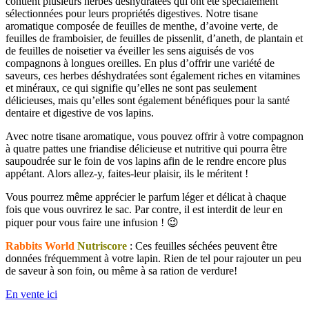
contient plusieurs herbes déshydratées qui ont été spécialement
sélectionnées pour leurs propriétés digestives. Notre tisane
aromatique composée de feuilles de menthe, d’avoine verte, de
feuilles de framboisier, de feuilles de pissenlit, d’aneth, de plantain et
de feuilles de noisetier va éveiller les sens aiguisés de vos
compagnons à longues oreilles. En plus d’offrir une variété de
saveurs, ces herbes déshydratées sont également riches en vitamines
et minéraux, ce qui signifie qu’elles ne sont pas seulement
délicieuses, mais qu’elles sont également bénéfiques pour la santé
dentaire et digestive de vos lapins.
Avec notre tisane aromatique, vous pouvez offrir à votre compagnon
à quatre pattes une friandise délicieuse et nutritive qui pourra être
saupoudrée sur le foin de vos lapins afin de le rendre encore plus
appétant. Alors allez-y, faites-leur plaisir, ils le méritent !
Vous pourrez même apprécier le parfum léger et délicat à chaque
fois que vous ouvrirez le sac. Par contre, il est interdit de leur en
piquer pour vous faire une infusion ! 😉
Rabbits World
Nutriscore
: Ces feuilles séchées peuvent être
données fréquemment à votre lapin. Rien de tel pour rajouter un peu
de saveur à son foin, ou même à sa ration de verdure!
En vente ici