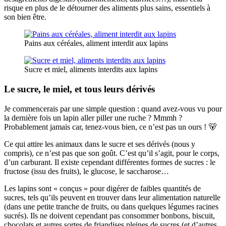
risque en plus de le détourner des aliments plus sains, essentiels à
son bien être.
Pains aux céréales, aliment interdit aux lapins
Sucre et miel, aliments interdits aux lapins
Le sucre, le miel, et tous leurs dérivés
Je commencerais par une simple question : quand avez-vous vu pour
la dernière fois un lapin aller piller une ruche ? Mmmh ?
Probablement jamais car, tenez-vous bien, ce n’est pas un ours ! 🐻
Ce qui attire les animaux dans le sucre et ses dérivés (nous y
compris), ce n’est pas que son goût. C’est qu’il s’agit, pour le corps,
d’un carburant. Il existe cependant différentes formes de sucres : le
fructose (issu des fruits), le glucose, le saccharose…
Les lapins sont « conçus » pour digérer de faibles quantités de
sucres, tels qu’ils peuvent en trouver dans leur alimentation naturelle
(dans une petite tranche de fruits, ou dans quelques légumes racines
sucrés). Ils ne doivent cependant pas consommer bonbons, biscuit,
chocolats et autres sortes de friandises pleines de sucres (et d’autres