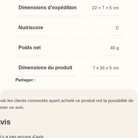
Dimensions
22 × 7 × 5 cm
Nutriscore
C
Poids net
40 g
Dimensions du produit
7 x 16 x 5 cm
Partager :
uls les clients connectés ayant acheté ce produit ont la possibilité de
isser un avis.
vis
 n’y a pas encore d’avis.