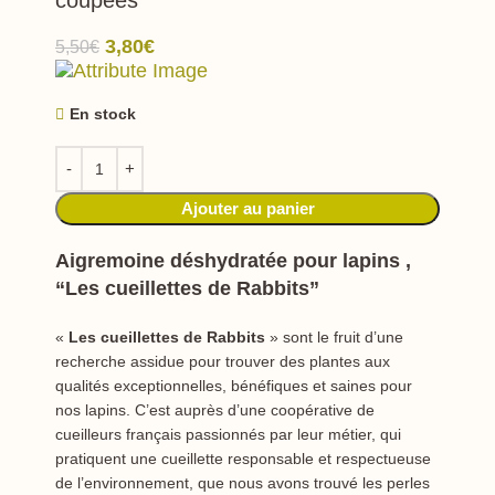
Le prix initial était : 5,50€.
3,80
€
Le prix actuel est : 3,80€.
5,50
€
En stock
Ajouter au panier
Aigremoine déshydratée pour lapins ,
“Les cueillettes de Rabbits”
«
Les cueillettes de Rabbits
» sont le fruit d’une
recherche assidue pour trouver des plantes aux
qualités exceptionnelles, bénéfiques et saines pour
nos lapins. C’est auprès d’une coopérative de
cueilleurs français passionnés par leur métier, qui
pratiquent une cueillette responsable et respectueuse
de l’environnement, que nous avons trouvé les perles