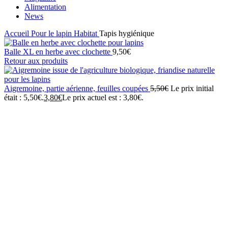
Alimentation
News
Accueil
Pour le lapin
Habitat
Tapis hygiénique
Balle XL en herbe avec clochette
9,50
€
Retour aux produits
Aigremoine, partie aérienne, feuilles coupées
5,50
€
Le prix initial
était : 5,50€.
3,80
€
Le prix actuel est : 3,80€.