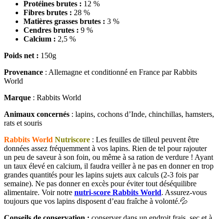
Protéines brutes :
12 %
Fibres brutes :
28 %
Matières grasses brutes :
3 %
Cendres brutes :
9 %
Calcium :
2,5 %
Poids net :
150g
Provenance
: Allemagne et conditionné en France par Rabbits
World
Marque
: Rabbits World
Animaux concernés
: lapins, cochons d’Inde, chinchillas, hamsters,
rats et souris
Rabbits World
Nutriscore
: Les feuilles de tilleul peuvent être
données assez fréquemment à vos lapins. Rien de tel pour rajouter
un peu de saveur à son foin, ou même à sa ration de verdure ! Ayant
un taux élevé en calcium, il faudra veiller à ne pas en donner en trop
grandes quantités pour les lapins sujets aux calculs (2-3 fois par
semaine). Ne pas donner en excès pour éviter tout déséquilibre
alimentaire. Voir notre
nutri-score Rabbits World
. Assurez-vous
toujours que vos lapins disposent d’eau fraîche à volonté.💦
Conseils de conservation :
conserver dans un endroit frais, sec et à