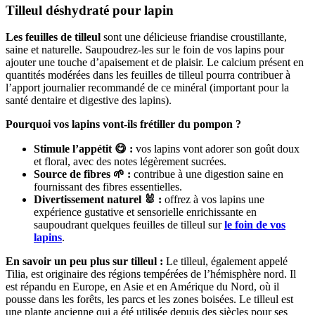
Tilleul déshydraté pour lapin
Les feuilles de tilleul
sont une délicieuse friandise croustillante,
saine et naturelle. Saupoudrez-les sur le foin de vos lapins pour
ajouter une touche d’apaisement et de plaisir. Le calcium présent en
quantités modérées dans les feuilles de tilleul pourra contribuer à
l’apport journalier recommandé de ce minéral (important pour la
santé dentaire et digestive des lapins).
Pourquoi vos lapins vont-ils frétiller du pompon ?
Stimule l’appétit 😋 :
vos lapins vont adorer son goût doux
et floral, avec des notes légèrement sucrées.
Source de fibres 🌱 :
contribue à une digestion saine en
fournissant des fibres essentielles.
Divertissement naturel 🐰 :
offrez à vos lapins une
expérience gustative et sensorielle enrichissante en
saupoudrant quelques feuilles de tilleul sur
le foin de vos
lapins
.
En savoir un peu plus sur tilleul :
Le tilleul, également appelé
Tilia, est originaire des régions tempérées de l’hémisphère nord. Il
est répandu en Europe, en Asie et en Amérique du Nord, où il
pousse dans les forêts, les parcs et les zones boisées. Le tilleul est
une plante ancienne qui a été utilisée depuis des siècles pour ses