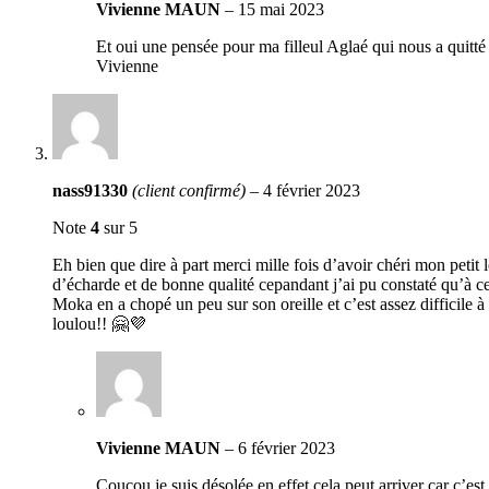
Vivienne MAUN
–
15 mai 2023
Et oui une pensée pour ma filleul Aglaé qui nous a quitt
Vivienne
nass91330
(client confirmé)
–
4 février 2023
Note
4
sur 5
Eh bien que dire à part merci mille fois d’avoir chéri mon petit 
d’écharde et de bonne qualité cepandant j’ai pu constaté qu’à c
Moka en a chopé un peu sur son oreille et c’est assez difficil
loulou!! 🤗💜
Vivienne MAUN
–
6 février 2023
Coucou,je suis désolée en effet cela peut arriver car c’es