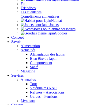
Foin
Friandises
Les cueillettes
Compléments alimentaires
Habitat
Jouets
Accessoires
Goodies
Concept
Savoir
Alimentation
Actualités
Alimentation des lapins
Bien-être du lapin
Comportement
Santé
Magazine
Services
Annuaires
Tout
Vétérinaires NAC
Refuges – Associations
Gardes – Pensions
Livraison
Contact