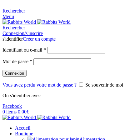
MADE FOR RABBITS LOVER
Rechercher
Menu
Rechercher
Connexion/s'inscrire
s'identifier
Créer un compte
Identifiant ou e-mail
*
Mot de passe
*
Connexion
Vous avez perdu votre mot de passe ?
Se souvenir de moi
Ou s'identifier avec
Facebook
0
items
0,00
€
Accueil
Boutique
Alimentation