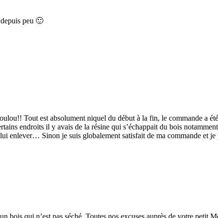
é depuis peu 🙂
loulou!! Tout est absolument niquel du début à la fin, le commande a été l
ertains endroits il y avais de la résine qui s’échappait du bois notamm
e à lui enlever… Sinon je suis globalement satisfait de ma commande et 
t un bois qui n’est pas séché. Toutes nos excuses auprès de votre petit 