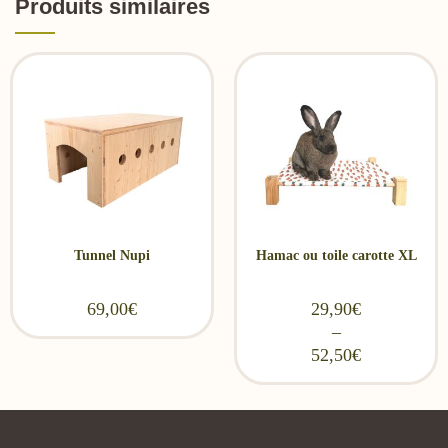
Produits similaires
Tunnel Nupi
Hamac ou toile carotte XL
69,00
€
29,90
€
–
52,50
€
Price range: 29,90€
through 52,50€