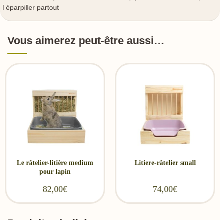
 l éparpiller partout
Vous aimerez peut-être aussi…
Le râtelier-litière medium
Litiere-râtelier small
pour lapin
82,00
€
74,00
€