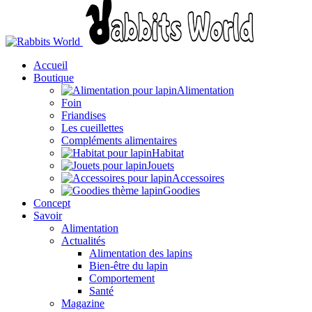
Accueil
Boutique
Alimentation
Foin
Friandises
Les cueillettes
Compléments alimentaires
Habitat
Jouets
Accessoires
Goodies
Concept
Savoir
Alimentation
Actualités
Alimentation des lapins
Bien-être du lapin
Comportement
Santé
Magazine