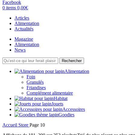
Facebook
0
items
0,00
€
Articles
Alimentation
Actualités
Magazine
Alimentation
News
Rechercher
Alimentation
Foin
Granulés
Friandises
Complément alimentaire
Habitat
Jouets
Accessoires
Goodies
Accueil
Store
Page 10