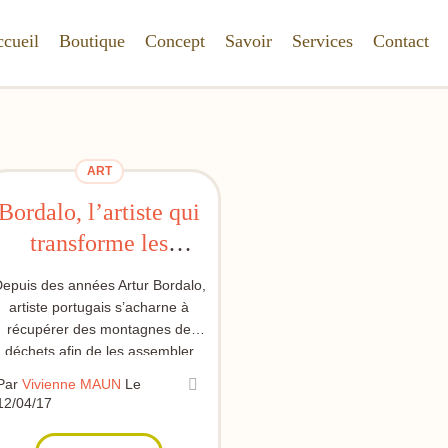
cueil
Boutique
Concept
Savoir
Services
Contact
ART
Bordalo, l’artiste qui
transforme les
déchets en animaux
epuis des années Artur Bordalo,
artiste portugais s’acharne à
récupérer des montagnes de
déchets afin de les assembler
pour redonner naissance à des
Par
Vivienne MAUN
Le
sculptures monumentales.
12/04/17
Résultat, il ne cesse d’alerter le
monde sur l’insoutenable