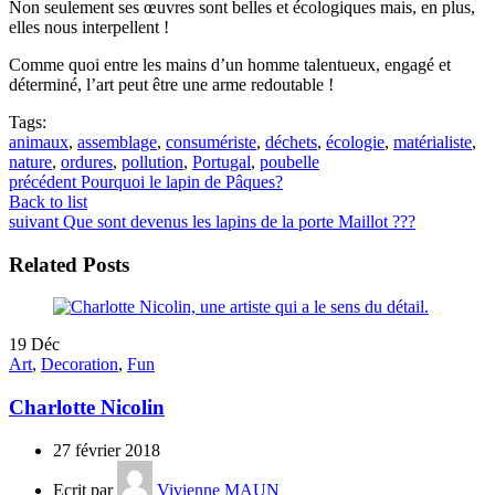
Non seulement ses œuvres sont belles et écologiques mais, en plus,
elles nous interpellent !
Comme quoi entre les mains d’un homme talentueux, engagé et
déterminé, l’art peut être une arme redoutable !
Tags:
animaux
,
assemblage
,
consumériste
,
déchets
,
écologie
,
matérialiste
,
nature
,
ordures
,
pollution
,
Portugal
,
poubelle
précédent
Pourquoi le lapin de Pâques?
Back to list
suivant
Que sont devenus les lapins de la porte Maillot ???
Related Posts
19
Déc
Art
,
Decoration
,
Fun
Charlotte Nicolin
27 février 2018
Ecrit par
Vivienne MAUN