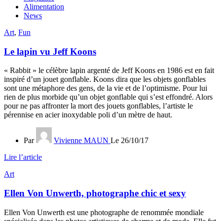
Alimentation
News
Art
,
Fun
Le lapin vu Jeff Koons
« Rabbit » le célèbre lapin argenté de Jeff Koons en 1986 est en fait
inspiré d’un jouet gonflable. Koons dira que les objets gonflables
sont une métaphore des gens, de la vie et de l’optimisme. Pour lui
rien de plus morbide qu’un objet gonflable qui s’est effondré. Alors
pour ne pas affronter la mort des jouets gonflables, l’artiste le
pérennise en acier inoxydable poli d’un mètre de haut.
Par
Vivienne MAUN
Le 26/10/17
Lire l’article
Art
Ellen Von Unwerth, photographe chic et sexy
Ellen Von Unwerth est une photographe de renommée mondiale