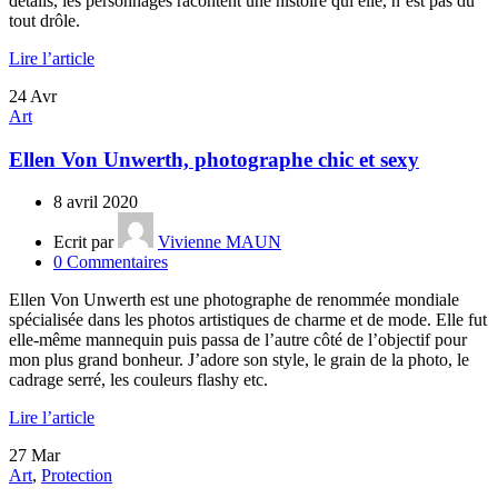
détails, les personnages racontent une histoire qui elle, n’est pas du
tout drôle.
Lire l’article
24
Avr
Art
Ellen Von Unwerth, photographe chic et sexy
8 avril 2020
Ecrit par
Vivienne MAUN
0
Commentaires
Ellen Von Unwerth est une photographe de renommée mondiale
spécialisée dans les photos artistiques de charme et de mode. Elle fut
elle-même mannequin puis passa de l’autre côté de l’objectif pour
mon plus grand bonheur. J’adore son style, le grain de la photo, le
cadrage serré, les couleurs flashy etc.
Lire l’article
27
Mar
Art
,
Protection