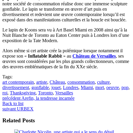
notre société de consommation réalise donc une immense sculpture
gonflable. Le lapin se transforme en œuvre d’art puis en
divertissement et redevient une œuvre contemporaine lorsqu’il est
exposé dans des manifestations culturelles et la boucle est bouclée.
Le lapin de Koons sera vu à Art Basel Miami en 2008 ainsi qu’à la
Nuit Blanche de Toronto au Eaton Center puis à Londres lors d’une
exposition de la Tate Modern.
Alors même si cet artiste crée la polémique lorsque notamment il
expose son «
Inflatable Rabbi
t » au
Château de Versailles
, ses
œuvres sont considérées par les plus grands collectionneurs, comme
des œuvres emblématiques de la fin du XXe siècle.
Tags:
art contemporain
,
artiste
,
Château
,
consommation
,
culture
,
divertissement
,
gonflable
,
jouet
,
Londres
,
Miami
,
mort
,
oeuvre
,
pop
,
roi
,
Thanksgiving
,
Toronto
,
Versailles
précédent
Arefin, la tendresse incarnée
Back to list
suivant
URBEX
Related Posts