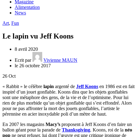
Magazine
Alimentation
News
Art
,
Fun
Le lapin vu Jeff Koons
8 avril 2020
Ecrit par
Vivienne MAUN
le 26 octobre 2017
26
Oct
« Rabbit » le célèbre
lapin
argenté de
Jeff Koons
en 1986 est en fait
inspiré d’un jouet gonflable. Koons dira que les objets gonflables
sont une métaphore des gens, de la vie et de l’optimisme. Pour lui
rien de plus morbide qu’un objet gonflable qui s’est effondré. Alors
pour ne pas affronter la mort des jouets gonflables, l’artiste le
pérennise en acier inoxydable poli d’un mètre de haut.
En 2007 les magasins
Macy’s
proposent à Jeff Koons d’en faire un
ballon géant pour la parade de
Thanksgiving
. Koons, roi de la
néo
pop
ne peut refuser, lui dont l’œuvre est une critique ironique de