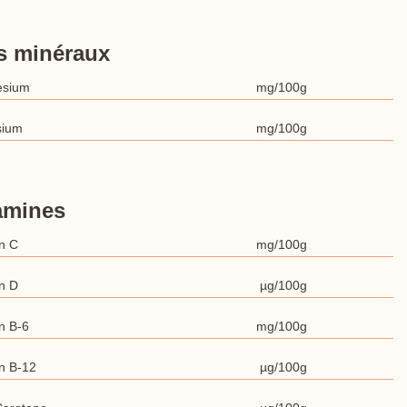
s minéraux
esium
mg/100g
sium
mg/100g
amines
n C
mg/100g
n D
µg/100g
n B-6
mg/100g
n B-12
µg/100g