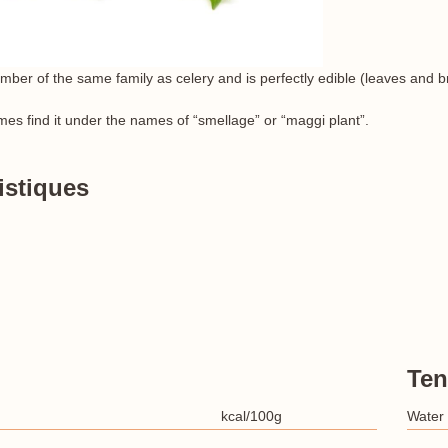
ber of the same family as celery and is perfectly edible (leaves and 
mes find it under the names of “smellage” or “maggi plant”.
istiques
Ten
kcal/100g
Water