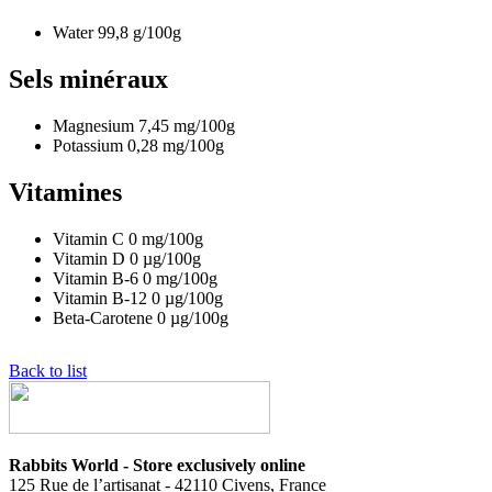
Water
99,8
g/100g
Sels minéraux
Magnesium
7,45
mg/100g
Potassium
0,28
mg/100g
Vitamines
Vitamin C
0
mg/100g
Vitamin D
0
µg/100g
Vitamin B-6
0
mg/100g
Vitamin B-12
0
µg/100g
Beta-Carotene
0
µg/100g
Back to list
Rabbits World - Store exclusively online
125 Rue de l’artisanat - 42110 Civens, France