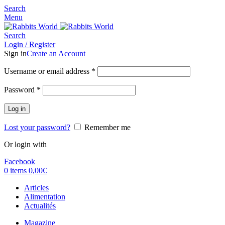
Search
Menu
Search
Login / Register
Sign in
Create an Account
Username or email address
*
Password
*
Log in
Lost your password?
Remember me
Or login with
Facebook
0
items
0,00
€
Articles
Alimentation
Actualités
Magazine