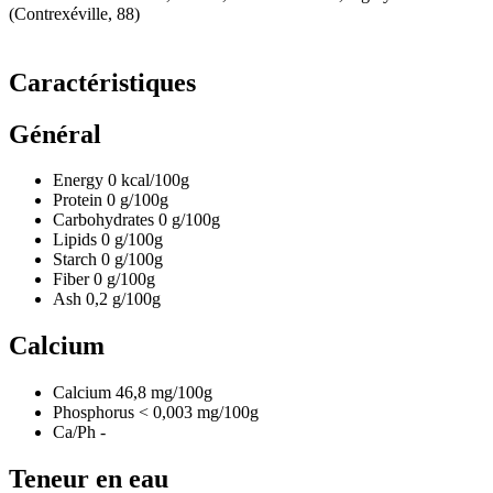
(Contrexéville, 88)
Caractéristiques
Général
Energy
0
kcal/100g
Protein
0
g/100g
Carbohydrates
0
g/100g
Lipids
0
g/100g
Starch
0
g/100g
Fiber
0
g/100g
Ash
0,2
g/100g
Calcium
Calcium
46,8
mg/100g
Phosphorus
< 0,003
mg/100g
Ca/Ph
-
Teneur en eau