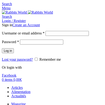
Search
Menu
Search
Login / Register
Sign in
Create an Account
Username or email address
*
Password
*
Log in
Lost your password?
Remember me
Or login with
Facebook
0
items
0,00
€
Articles
Alimentation
Actualités
Magazine