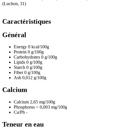
(Luchon, 31)
Caractéristiques
Général
Energy
0
kcal/100g
Protein
0
g/100g
Carbohydrates
0
g/100g
Lipids
0
g/100g
Starch
0
g/100g
Fiber
0
g/100g
Ash
0,012
g/100g
Calcium
Calcium
2,65
mg/100g
Phosphorus
< 0,003
mg/100g
Ca/Ph
-
Teneur en eau