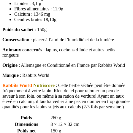
Lipides : 3,1 g
Fibres alimentaires : 11,9g
Calcium : 1346 mg
Cendres brutes 18,10g
Poids du sachet
: 150g
Conservation
: placer à l’abri de l’humidité et de la lumière
Animaux concernés
: lapins, cochons d Inde et autres petits
rongeurs
Origine
: Allemagne et Conditionné en France par Rabbits World
Marque
: Rabbits World
Rabbits World
Nutriscore
: Cette herbe séchée peut être donnée
fréquemment à votre lapin. Rien de tel pour rajouter un peu de
saveur à son foin, ou même à sa ration de verdure! Ayant un taux
élevé en calcium, il faudra veiller à ne pas en donner en trop grandes
quantités pour les lapins sujets aux calculs (2-3 fois par semaine.)
Poids
260 g
Dimensions
8 × 12 × 32 cm
Poids net
150 g