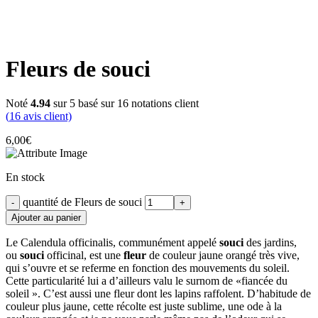
Fleurs de souci
Noté
4.94
sur 5 basé sur
16
notations client
(
16
avis client)
6,00
€
En stock
quantité de Fleurs de souci
Ajouter au panier
Le Calendula officinalis, communément appelé
souci
des jardins,
ou
souci
officinal, est une
fleur
de couleur jaune orangé très vive,
qui s’ouvre et se referme en fonction des mouvements du soleil.
Cette particularité lui a d’ailleurs valu le surnom de «fiancée du
soleil ». C’est aussi une fleur dont les lapins raffolent. D’habitude de
couleur plus jaune, cette récolte est juste sublime, une ode à la