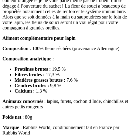
couleur orangée et je ne vous parle même pas de l’odeur qui se
dégage à l’ouverture du sachet ! La fleur de souci a beaucoup de
propriétés notamment celles de renforcer le système immunitaire.
Alors que se soit données à la main ou saupoudrées sur le foin de
votre lapin, les fleurs de souci seront un vrai régal pour votre
compagnon à grandes oreilles.
Aliment complémentaire pour lapin
Composition
: 100% fleurs séchées (provenance Allemagne)
Composition analytique
:
Protéines brutes :
19,5 %
Fibres brutes :
17,3 %
Matières grasses brutes :
7,6 %
Cendres brutes :
9,8 %
Calcium :
1,3 %
Animaux concernés
: lapins, furets, cochon d Inde, chinchillas et
autres petits rongeurs
Poids net
: 80g
Marque
: Rabbits World, conditionnement fait en France par
Rabbits World