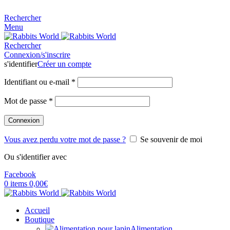
MADE FOR RABBITS LOVER
Rechercher
Menu
Rechercher
Connexion/s'inscrire
s'identifier
Créer un compte
Identifiant ou e-mail
*
Mot de passe
*
Connexion
Vous avez perdu votre mot de passe ?
Se souvenir de moi
Ou s'identifier avec
Facebook
0
items
0,00
€
Accueil
Boutique
Alimentation