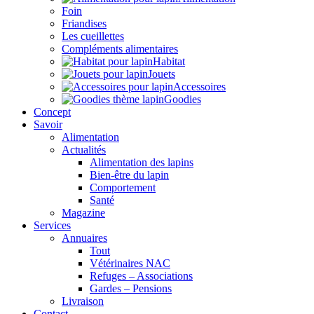
Foin
Friandises
Les cueillettes
Compléments alimentaires
Habitat
Jouets
Accessoires
Goodies
Concept
Savoir
Alimentation
Actualités
Alimentation des lapins
Bien-être du lapin
Comportement
Santé
Magazine
Services
Annuaires
Tout
Vétérinaires NAC
Refuges – Associations
Gardes – Pensions
Livraison
Contact