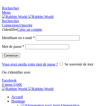
MADE FOR RABBITS LOVER
Rechercher
Menu
Rechercher
Connexion/s'inscrire
s'identifier
Créer un compte
Identifiant ou e-mail
*
Mot de passe
*
Connexion
Vous avez perdu votre mot de passe ?
Se souvenir de moi
Ou s'identifier avec
Facebook
0
items
0,00
€
Accueil
Boutique
Alimentation