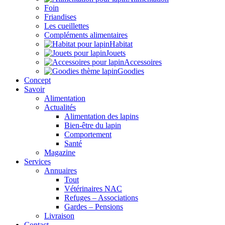
Foin
Friandises
Les cueillettes
Compléments alimentaires
Habitat
Jouets
Accessoires
Goodies
Concept
Savoir
Alimentation
Actualités
Alimentation des lapins
Bien-être du lapin
Comportement
Santé
Magazine
Services
Annuaires
Tout
Vétérinaires NAC
Refuges – Associations
Gardes – Pensions
Livraison
Contact