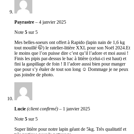
Payrastre
–
4 janvier 2025
Note
5
sur 5
Mes belles-soeurs ont offert à Rapido (lapin nain de 1,6 kg
tout mouillé 🤭) le ratelier-litière XXL pour son Noël 2024.Et
le moins que l’on puisse dire c’est qu’il l’adore et moi aussi !
Finis les pipis par-dessus le bac à litière (celui-ci est haut) et
fini la gaspillage de foin ! Il l’adore aussi bien pour manger
que pour s’y étaler de tout son long ☺️ Dommage je ne peux
pas joindre de photo.
Lucie
(client confirmé)
–
1 janvier 2025
Note
5
sur 5
Super litière pour notre lapin géant de 5kg. Très qualitatif et