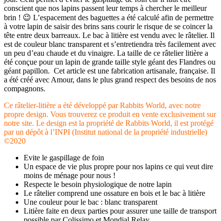
conscient que nos lapins passent leur temps à chercher le meilleur
brin ! 😉 L’espacement des baguettes a été calculé afin de permettre
à votre lapin de saisir des brins sans courir le risque de se coincer la
tête entre deux barreaux. Le bac à litière est vendu avec le râtelier. Il
est de couleur blanc transparent et s’entretiendra très facilement avec
un peu d’eau chaude et du vinaigre. La taille de ce râtelier litière a
été conçue pour un lapin de grande taille style géant des Flandres ou
géant papillon. Cet article est une fabrication artisanale, française. Il
a été créé avec Amour, dans le plus grand respect des besoins de nos
compagnons.
Ce râtelier-litière a été développé par Rabbits World, avec notre
propre design. Vous trouverez ce produit en vente exclusivement sur
notre site. Le design est la propriété de Rabbits World, il est protégé
par un dépôt à l’INPI (Institut national de la propriété industrielle)
©2020
Evite le gaspillage de foin
Un espace de vie plus propre pour nos lapins ce qui veut dire
moins de ménage pour nous !
Respecte le besoin physiologique de notre lapin
Le râtelier comprend une ossature en bois et le bac à litière
Une couleur pour le bac : blanc transparent
Litière faite en deux parties pour assurer une taille de transport
possible par Colissimo et Mondial Relay