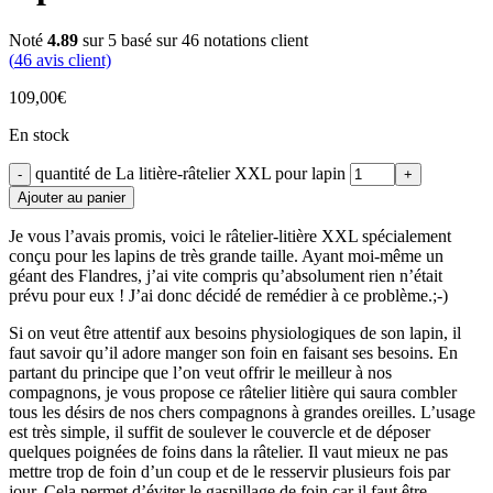
Noté
4.89
sur 5 basé sur
46
notations client
(
46
avis client)
109,00
€
En stock
quantité de La litière-râtelier XXL pour lapin
Ajouter au panier
Je vous l’avais promis, voici le râtelier-litière XXL spécialement
conçu pour les lapins de très grande taille. Ayant moi-même un
géant des Flandres, j’ai vite compris qu’absolument rien n’était
prévu pour eux ! J’ai donc décidé de remédier à ce problème.;-)
Si on veut être attentif aux besoins physiologiques de son lapin, il
faut savoir qu’il adore manger son foin en faisant ses besoins. En
partant du principe que l’on veut offrir le meilleur à nos
compagnons, je vous propose ce râtelier litière qui saura combler
tous les désirs de nos chers compagnons à grandes oreilles. L’usage
est très simple, il suffit de soulever le couvercle et de déposer
quelques poignées de foins dans la râtelier. Il vaut mieux ne pas
mettre trop de foin d’un coup et de le resservir plusieurs fois par
jour. Cela permet d’éviter le gaspillage de foin car il faut être