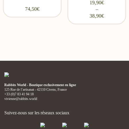
19,90
€
74,50
€
–
38,90
€
Price range: 19,90€
through 38,90€
Rabbits World - Boutique exclusivement en ligne
125 Rue de l’artisanat - 42110 Civens, France
+33 (0)7 83 41 94 18
vivienne@rabbits.world
Suivez-nous sur les réseaux sociaux