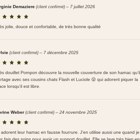
rginie Demaziere
–
7 juillet 2026
(client confirmé)
ès jolie, douce et confortable, de très bonne qualité
lvie
–
7 décembre 2025
(client confirmé)
ès douillet Pompon découvre la nouvelle couverture de son hamac qu’i
rtage avec ses cousins chats Flash et Luciole 😜 qui adorent piquer la
ace lorsqu’il est libre.
orine Weber
–
24 novembre 2025
(client confirmé)
s adorent leur hamac en fausse fourrure. J’en utilise aussi une quand je
ur fais des soins pour avoir un support douillet. Elle se lave très bien en