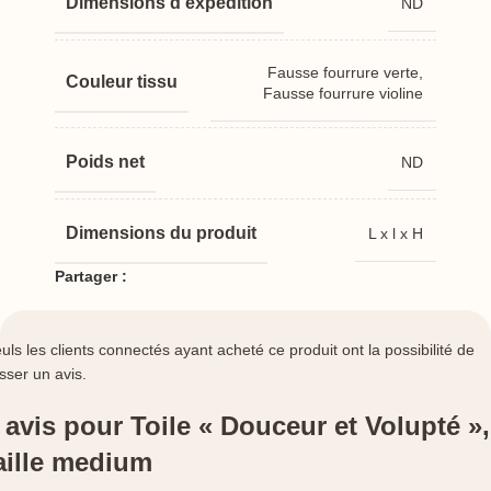
Dimensions
ND
Fausse fourrure verte,
Couleur tissu
Fausse fourrure violine
Poids net
ND
Dimensions du produit
L x l x H
Partager :
uls les clients connectés ayant acheté ce produit ont la possibilité de
isser un avis.
 avis pour
Toile « Douceur et Volupté »,
aille medium