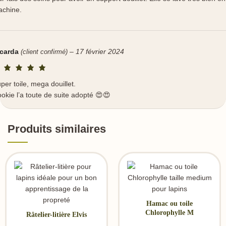
chine.
icarda
–
17 février 2024
(client confirmé)
per toile, mega douillet.
okie l’a toute de suite adopté 😍😍
Produits similaires
Hamac ou toile
Chlorophylle M
Râtelier-litière Elvis