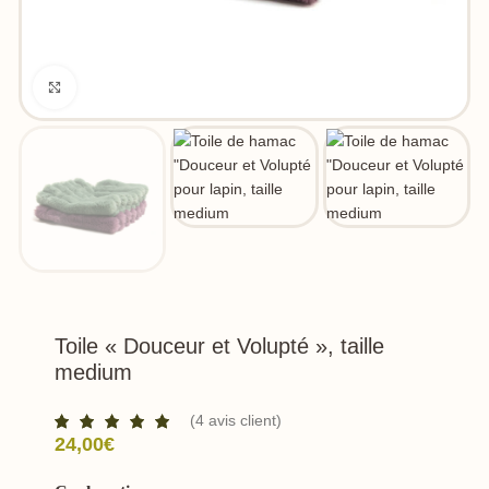
Click to enlarge
Toile « Douceur et Volupté », taille
medium
(
4
avis client)
24,00
€